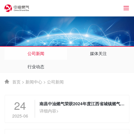
1
公司新闻
媒体关注
行业动态
首页
>
新闻中心
>
公司新闻
24
南昌中油燃气荣获2024年度江西省城镇燃气安全生产工作先进单位
详细内容>
2025-06