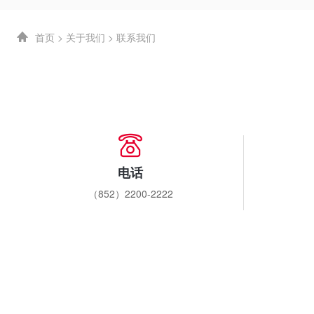
首页
>
关于我们
>
联系我们
电话
（852）2200-2222