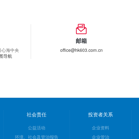
邮箱
号心海中央
office@hk603.com.cn
图导航
社会责任
投资者关系
公益活动
企业资料
环境、社会及管治报告
企业管治