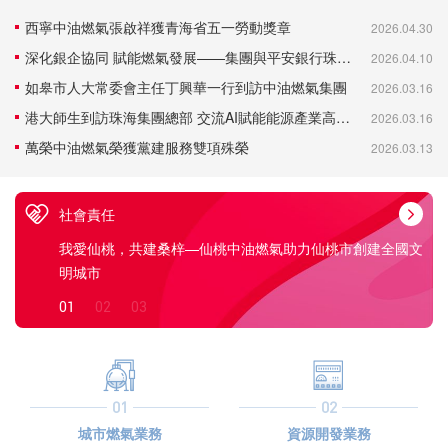
西寧中油燃氣張啟祥獲青海省五一勞動獎章
2026.04.30
深化銀企協同 賦能燃氣發展——集團與平安銀行珠海分行開展業務交流座談
2026.04.10
如皋市人大常委會主任丁興華一行到訪中油燃氣集團
2026.03.16
港大師生到訪珠海集團總部 交流AI賦能能源產業高品質發展
2026.03.16
萬榮中油燃氣榮獲黨建服務雙項殊榮
2026.03.13
社會責任
福利院送
我愛仙桃，共建桑梓—仙桃中油燃氣助力仙桃市創建全國文
愛
明城市
01
02
03
01
02
城市燃氣業務
資源開發業務