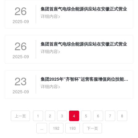
26
集团首座气电综合能源供应站在安徽正式营业
详细内容>
2025-09
26
集团首座气电综合能源供应站在安徽正式营业
详细内容>
2025-09
23
集团2025年“齐智杯”运营客服增值岗位技能大赛在山东滨州举办
详细内容>
2025-09
上一页
1
2
3
4
5
6
7
8
...
192
193
下一页