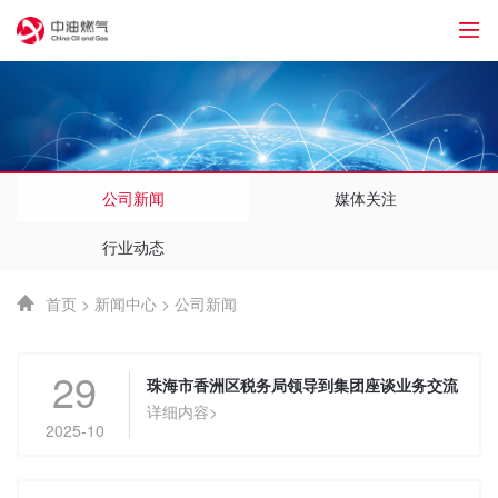
1
公司新闻
媒体关注
行业动态
首页
>
新闻中心
>
公司新闻
29
珠海市香洲区税务局领导到集团座谈业务交流
详细内容>
2025-10