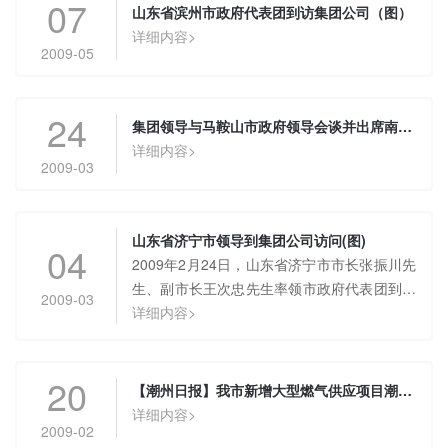
07
山东省滨州市政府代表团到访集团公司（图）
详细内容>
2009-05
24
集团领导与马鞍山市政府领导会谈并出席南京、马鞍山公司表彰会（图）
详细内容>
2009-03
山东省济宁市领导到集团公司访问(图)
04
2009年2月24日，山东省济宁市市长张振川先
生、副市长王次忠先生率领市政府代表团到集
2009-03
团公司考察。
详细内容>
20
【潮州日报】我市新增大型燃气供应项目潮州中油燃气有限公司获得我市
详细内容>
2009-02