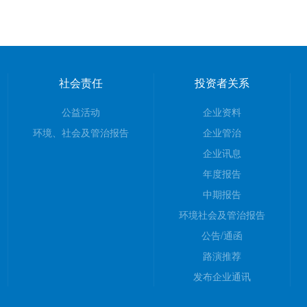
社会责任
投资者关系
公益活动
企业资料
环境、社会及管治报告
企业管治
企业讯息
年度报告
中期报告
环境社会及管治报告
公告/通函
路演推荐
发布企业通讯