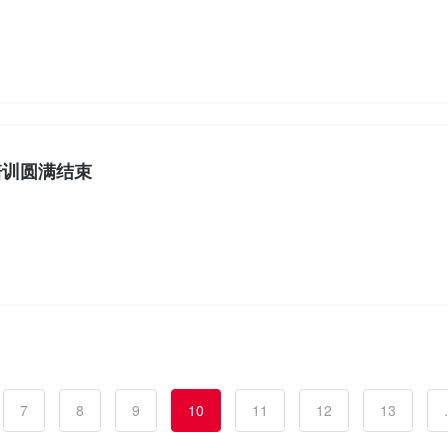
培训圆满结束
7
8
9
10
11
12
13
.