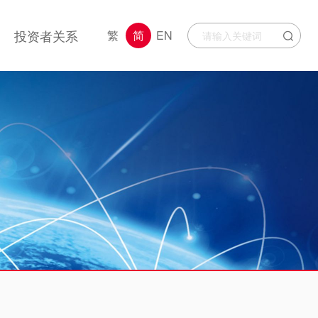
投资者关系
繁
简
EN