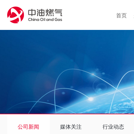
1
首页
公司新闻
媒体关注
行业动态