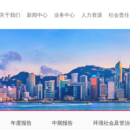
关于我们
新闻中心
业务中心
人力资源
社会责任
年度报告
中期报告
环境社会及管治