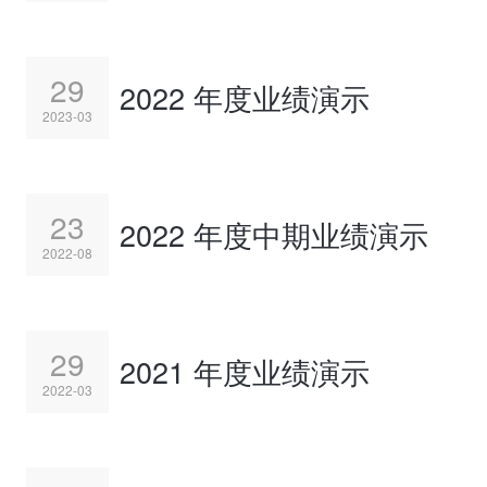
29
2022 年度业绩演示
2023-03
23
2022 年度中期业绩演示
2022-08
29
2021 年度业绩演示
2022-03