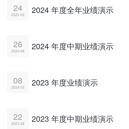
24
2024 年度全年业绩演示
2025-03
26
2024 年度中期业绩演示
2024-08
08
2023 年度业绩演示
2024-05
22
2023 年度中期业绩演示
2023-08