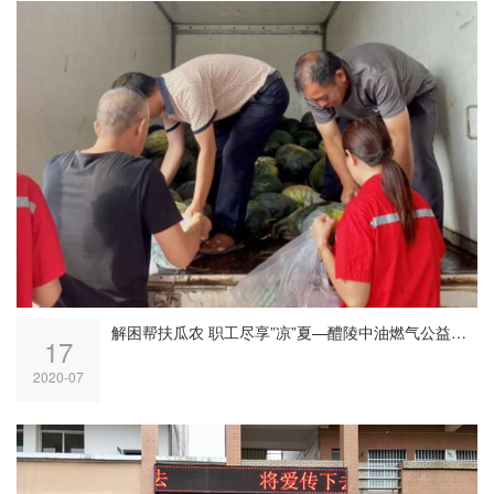
解困帮扶瓜农 职工尽享”凉”夏—醴陵中油燃气公益福利“一肩挑”
17
2020-07