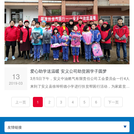
爱心助学送温暖 安义公司助贫困学子圆梦
13
3月5日下午，安义中油燃气有限责任公司工会委员会一行4人
2019-03
来到了安义县徐埠明德小学进行扶贫帮困行活动，为家庭贫困
的学生带来了书包、本子、笔等学习用品。
上一页
1
2
3
4
5
6
下一页
友情链接