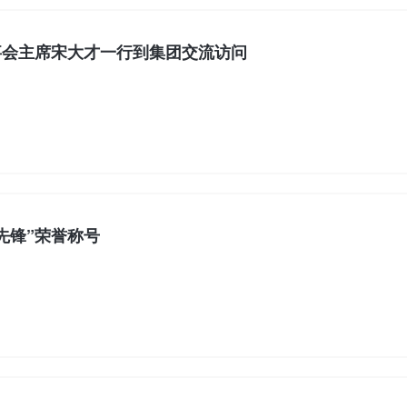
事会主席宋大才一行到集团交流访问
先锋”荣誉称号