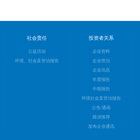
社会责任
投资者关系
公益活动
企业资料
环境、社会及管治报告
企业管治
企业讯息
年度报告
中期报告
环境社会及管治报告
公告/通函
路演推荐
发布企业通讯