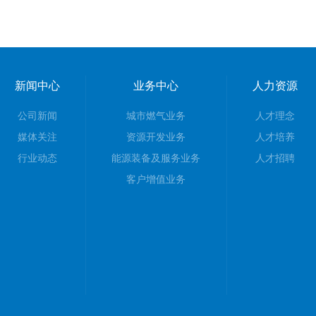
新闻中心
业务中心
人力资源
公司新闻
城市燃气业务
人才理念
媒体关注
资源开发业务
人才培养
行业动态
能源装备及服务业务
人才招聘
客户增值业务