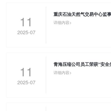
重庆石油天然气交易中心监
11
详细内容>
2025-07
青海压缩公司员工荣获“安全
11
详细内容>
2025-07