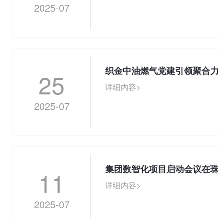
2025-07
织金中油燃气党建引领聚合
25
详细内容>
2025-07
集团数智化项目启动会议在
11
详细内容>
2025-07