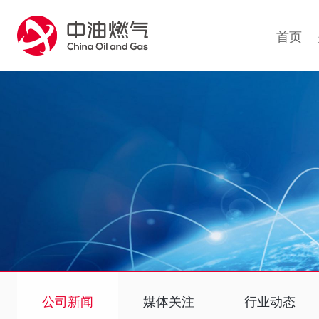
1
首页
公司新闻
媒体关注
行业动态