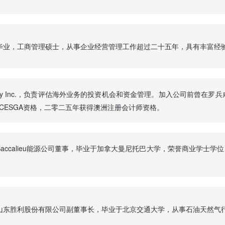
毕业，工商管理硕士，从事企业经营管理工作超过二十五年，具有丰富经
Energy Inc.，负责评估海外业务的投资机会和资金管理。加入公司前
的CESGA资格，二零二五年获得澳洲注册会计师资格。
accalieu能源公司董事，毕业于加拿大曼尼托巴大学，荣誉商业学士
山东胜利股份有限公司副董事长，毕业于北京交通大学，从事石油天然气