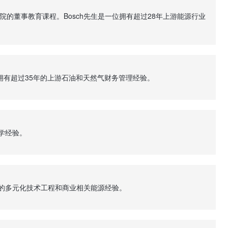
学院的董事教育课程。Bosch先生是一位拥有超过28年上游能源行业
。他拥有超过35年的上游石油和天然气财务管理经验。
学经验。
年的多元化技术工程和商业相关能源经验。