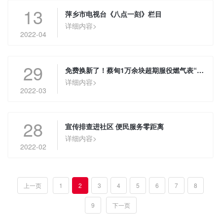
13
萍乡市电视台《八点一刻》栏目
详细内容>
2022-04
29
免费换新了！蔡甸1万余块超期服役燃气表“退休”
详细内容>
2022-03
28
宣传排查进社区 便民服务零距离
详细内容>
2022-02
上一页
1
2
3
4
5
6
7
8
9
下一页