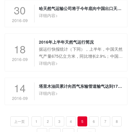
30
哈天然气运输公司将于今年底向中国出口天然气
详细内容>
2016-09
2016年上半年天然气运行简况
18
据运行快报统计（下同），上半年，中国天然
气产量675亿立方米，同比增长2.9%；中国天
2016-09
然气进口量356亿立方米，增加21.2%；中国
详细内容>
天然气消费量995亿立方米，增长9.8%。
14
塔里木油田累计向西气东输管道输气达到1711亿方
详细内容>
2016-09
上一页
1
2
3
4
5
6
7
8