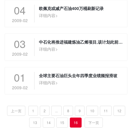
04
欧佩克或减产石油400万桶刷新记录
详细内容>
2009-02
03
中石化将推进福建炼油乙烯项目,该计划此前曾延期
详细内容>
2009-02
01
全球主要石油巨头去年四季度业绩频报滑坡
详细内容>
2009-02
上一页
1
2
...
8
9
10
11
12
13
14
15
16
下一页