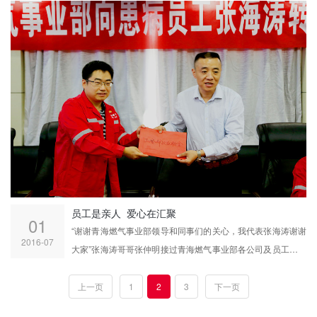
员工是亲人 爱心在汇聚
01
“谢谢青海燃气事业部领导和同事们的关心，我代表张海涛谢谢
2016-07
大家”张海涛哥哥张仲明接过青海燃气事业部各公司及员工充满
关心和温暖的爱心捐款，向援助张海涛的青海燃气事业部的全
体员工不停表示感谢。6月22日上午9时，青海燃气事业部举行
上一页
1
2
3
下一页
了“青海燃气事业部向患病员工张海涛转交捐款仪式”。中油中泰