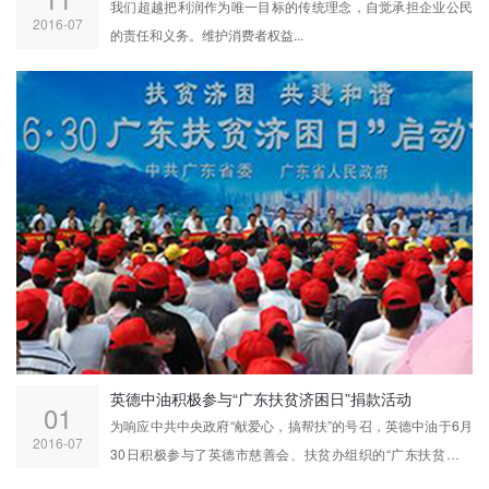
我们超越把利润作为唯一目标的传统理念，自觉承担企业公民
2016-07
的责任和义务。维护消费者权益...
英德中油积极参与“广东扶贫济困日”捐款活动
01
为响应中共中央政府“献爱心，搞帮扶”的号召，英德中油于6月
2016-07
30日积极参与了英德市慈善会、扶贫办组织的“广东扶贫济困
日”活动。