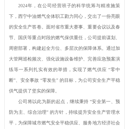
2024
年，在公司经营班子的科学统筹与精准施策
下，西宁中油燃气全体职工勠力同心，交出了一份亮眼
的安全生产答卷。面对省市重大赛事、重要会议以及春
节、国庆等重点时段的燃气保供重任，公司提前谋划、
周密部署，构建起全方位、多层次的保障体系。通过加
大管网巡检频次、强化设施设备维护、完善应急预案演
练等一系列扎实有效的举措，实现了燃气供应 “零中
断”、安全事故 “零发生” 的目标，为公司安全生产平稳
供气提供了坚实的保障。
公司将以此为新的起点，继续秉持 “安全第一、预
防为主、综合治理” 的方针，持续提升安全生产管理水
平，为保障城市燃气安全平稳供应、服务地方经济社会