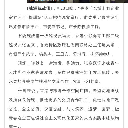
[
株洲统战讯
]
7
月
28
日晚，“香港千名博士和企业
家神州行·株洲站”活动招待晚宴举行。市委书记曹慧泉出
席并作市情推介，市委副书记、市长陈恢清主持。
省委统战部一级巡视员冯波，香港中联办青工部二级
巡视员张国来，香港特区政府驻湖南联络处主任廖凤娴，
市领导李武宁、杨英杰、王卫安、蒋湘晖、柳怀德参加。
现场，许铁良、谢海发、吴池力、张资磊等来株青年
人才和企业家先后发言，高度评价株洲近年发展成绩，表
示要加强香港与株洲的交流合作，实现互利共赢。
张国来说，香港与株洲合作空间广阔。希望两地继续
发扬优良传统，推进更多的交流合作项目，促进两地广泛
交往、全面交流、深度交融，共同筑梦、追梦、圆梦，让
青春在全面建设社会主义现代化国家的火热实践中绽放绚
丽之花。