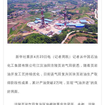
新华社重庆
4
月
23
日电（记者周凯）记者从中国石油
化工集团有限公司江汉油田涪陵页岩气田获悉，随着页岩
油开发工艺持续优化，日前该气田复兴区块页岩油生产取
得阶段性成果，累计产油突破
2
万吨，呈现“气油并进”的良
好局面。
涪陵页岩气田复兴区块横跨重庆市梁平、丰都、涪陵