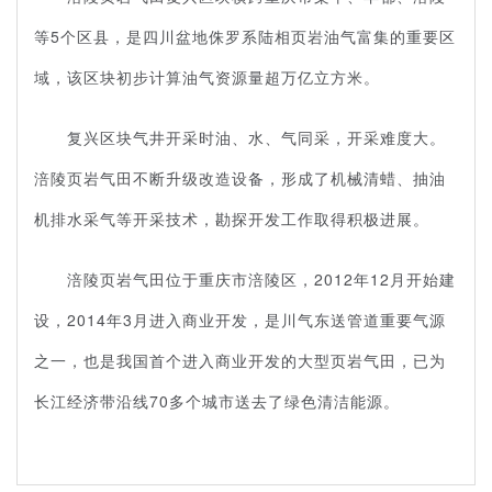
等
5
个区县，是四川盆地侏罗系陆相页岩油气富集的重要区
域，该区块初步计算油气资源量超万亿立方米。
复兴区块气井开采时油、水、气同采，开采难度大。
涪陵页岩气田不断升级改造设备，形成了机械清蜡、抽油
机排水采气等开采技术，勘探开发工作取得积极进展。
涪陵页岩气田位于重庆市涪陵区，
2012
年
12
月开始建
设，
2014
年
3
月进入商业开发，是川气东送管道重要气源
之一，也是我国首个进入商业开发的大型页岩气田，已为
长江经济带沿线
70
多个城市送去了绿色清洁能源。