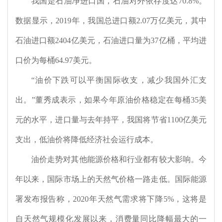
我国是石油净进口国，石油对外依存度达
70.8%
。
数据显示，
2019
年，我国总进口额
2.07
万亿美元，其中
石油进口额
2404
亿美元，石油进口量为
37
亿桶，平均进
口价为每桶
64.97
美元。
“油价下跌可以平衡国际收支，减少我国外汇支
出。”董秀成表示，如果今年原油价格稳定在每桶
35
美
元的水平，进口量与去年持平，我国将节省
1100
亿美元
支出，低油价将降低经济社会运行成本。
油价走势对其他能源价格和行业都有较大影响。今
年以来，国际市场上的天然气价格一路走低。国际能源
署发布报告称，
2020
年天然气需求将下降
5%
，这将是
自天然气规模化发展以来，消费量同比降幅最大的一