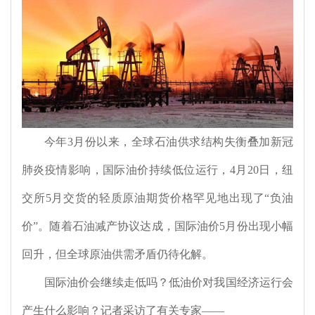
今年
3
月份以来，全球石油供求结构失衡叠加新冠
肺炎疫情影响，国际油价持续低位运行，
4
月
20
日，纽
交所
5
月交货的轻质原油期货价格罕见地出现了“负油
价”。随着石油减产协议达成，国际油价
5
月份出现小幅
回升，但全球原油供需矛盾仍待化解。
国际油价会继续走低吗？低油价对我国经济运行会
产生什么影响？记者采访了有关专家――