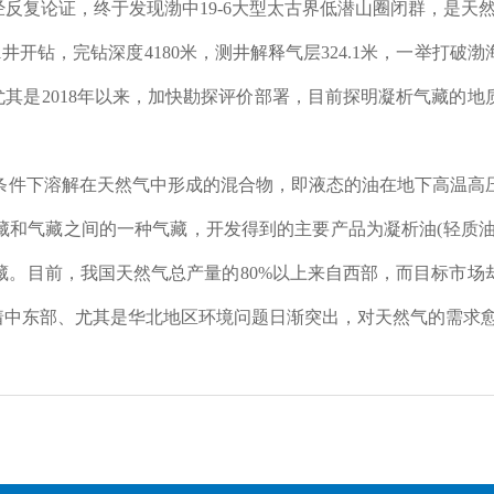
经反复论证，终于发现渤中
19-6
大型太古界低潜山圈闭群，是天
1
井开钻，完钻深度
4180
米，测井解释气层
324.1
米，一举打破渤
尤其是
2018
年以来，加快勘探评价部署，目前探明凝析气藏的地
条件下溶解在天然气中形成的混合物，即液态的油在地下高温高
藏和气藏之间的一种气藏，开发得到的主要产品为凝析油
(
轻质
藏。目前，我国天然气总产量的
80%
以上来自西部，而目标市场
着中东部、尤其是华北地区环境问题日渐突出，对天然气的需求