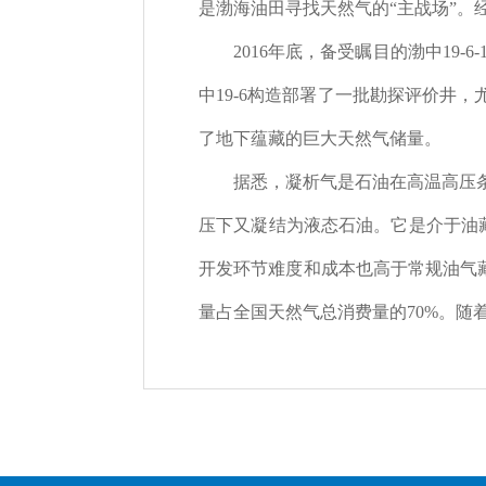
是渤海油田寻找天然气的
“
主战场
”
。
2016年底，备受瞩目的渤中
19-6-
中
19-6
构造部署了一批勘探评价井，
了地下蕴藏的巨大天然气储量。
据悉，凝析气是石油在高温高压
压下又凝结为液态石油。它是介于油
开发环节难度和成本也高于常规油气
量占全国天然气总消费量的
70%
。随