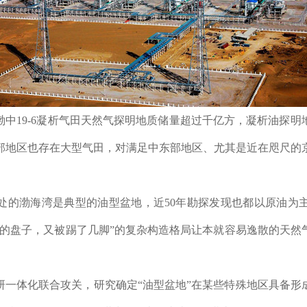
渤中
19-6
凝析气田天然气探明地质储量超过千亿方，凝析油探明
部地区也存在大型气田，对满足中东部地区、尤其是近在咫尺的
处的渤海湾是典型的油型盆地，近
50
年勘探发现也都以原油为
的盘子，又被踢了几脚
”
的复杂构造格局让本就容易逸散的天然
研一体化联合攻关，研究确定
“
油型盆地
”
在某些特殊地区具备形