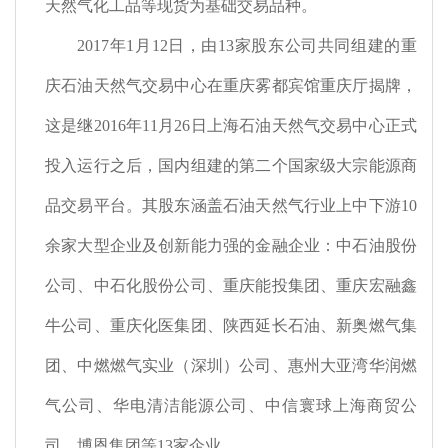
天然气化工品等现货为基础交易品种。
2017年
1
月
12
日，由
13
家股东公司共同组建的重
庆石油天然气交易中心在重庆雾都宾馆重庆厅揭牌，
这是继
2016
年
11
月
26
日上海石油天然气交易中心正式
投入运行之后，国内组建的第二个国家级大宗能源商
品交易平台。其股东涵盖石油天然气行业上中下游
10
余家大型企业及创新能力强的金融企业：中石油股份
公司、中石化股份公司、重庆能投集团、重庆宏融鑫
牛公司、重庆化医集团、陕西延长石油、新奥燃气集
团、中燃燃气实业（深圳）公司、惠州大亚湾华润燃
气公司、华电清洁能源公司、中信寰球上海商贸公
司、博恩集团等
13
家企业。