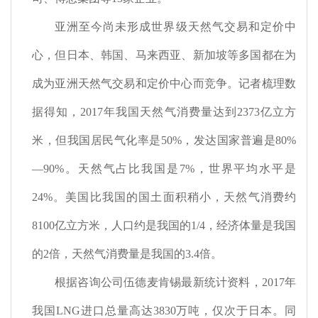
亚洲至今尚未形成世界级天然气交易和定价中
心，但日本、韩国、马来西亚、新加坡等多国都在为
成为亚洲天然气交易和定价中心而竞争。记者梳理数
据得知，
2017
年我国天然气消费量达到
2373
亿立方
米，但我国居民气化率是
50%
，发达国家普遍是
80%
—
90%
。天然气占比我国是
7%
，世界平均水平是
24%
。美国比我国的国土面积稍小，天然气消费约
8100
亿立方米，人口约是我国的
1/4
，经济体量是我国
的
2
倍，天然气消费量是我国的
3.4
倍。
根据咨询公司伍德麦肯锡最新统计资料，
2017
年
我国
LNG
进口总量高达
3830
万吨，仅次于日本。同