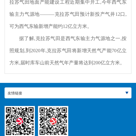
拉苏气田地面产能建设工程近期集中开工
,
今年西气东
输主力气源地
———
克拉苏气田预计新投产气井
12
口
,
可为西气东输新增产能约
12
亿立方米。
据了解
,
克拉苏气田是西气东输主力气源地之一
,
按
照规划
,
到
2020
年
,
克拉苏气田将新增天然气产能
70
亿立
方米
,
届时库车山前天然气年产量将达到
200
亿立方米。
友情链接