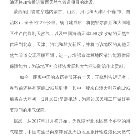
油还将加快推进蒙西天然气管道项目的建设。
蒙西项目管道穿越内蒙古、山西、河北和天津四个省
(市、自
治区)，全长约1279公里。项目建成后，将把鄂尔多斯和大同地
区生产的煤制天然气，以及中国海油天津LNG接收站的天然气
供应到北京、天津、河北和雄安新区，并将与该地区的其他天
然气管道实现互联互通，进一步增强京津冀地区清洁能源供应
保障能力，为该地区社会经济发展和大气污染防治作出贡献。
如今，距离中国的农历春节还有十天，王晓刚告诉记者，
春节前还将有两艘
LNG船到港，其中一艘来自澳大利亚的LNG
船将在大年初一(2月16日)早晨抵达，为周边居民和工厂做好春
节期间的用气保障。
据悉，从
2017年11月初开始，为保障华北地区整个冬季的用
气稳定，中国海油已向京津冀及周边地区累计输送液化天然气