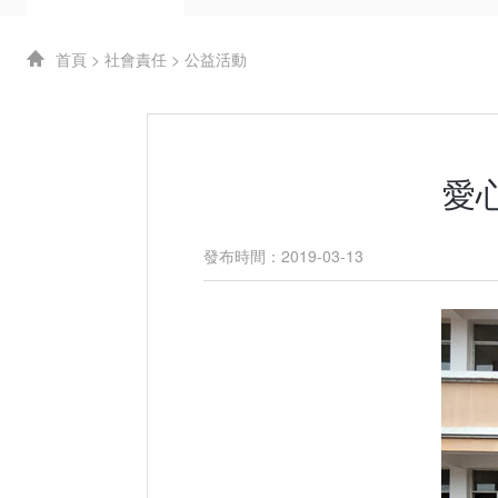
首頁
>
社會責任
>
公益活動
愛
發布時間：2019-03-13