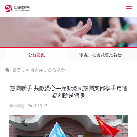
76
公益活動
環境、社會及管治報告
首頁
>
社會責任
>
公益活動
黨團聯手 共獻愛心—萍鄉燃氣黨團支部攜手走進
福利院送溫暖
發布時間：2018-09-17