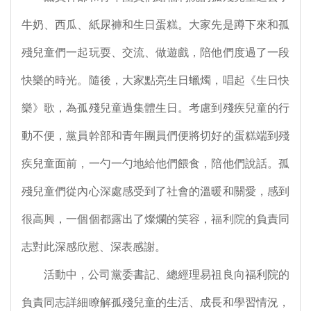
牛奶、西瓜、紙尿褲和生日蛋糕。大家先是蹲下來和孤
殘兒童們一起玩耍、交流、做遊戲，陪他們度過了一段
快樂的時光。隨後，大家點亮生日蠟燭，唱起《生日快
樂》歌，為孤殘兒童過集體生日。考慮到殘疾兒童的行
動不便，黨員幹部和青年團員們便將切好的蛋糕端到殘
疾兒童面前，一勺一勺地給他們餵食，陪他們說話。孤
殘兒童們從內心深處感受到了社會的溫暖和關愛，感到
很高興，一個個都露出了燦爛的笑容，福利院的負責同
志對此深感欣慰、深表感謝。
活動中，公司黨委書記、總經理易祖良向福利院的
負責同志詳細瞭解孤殘兒童的生活、成長和學習情況，