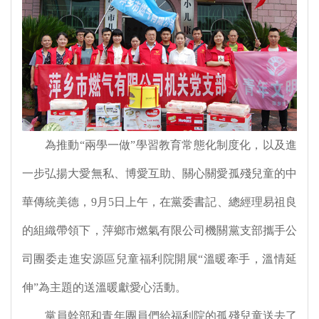
為推動“兩學一做”學習教育常態化制度化，以及進
一步弘揚大愛無私、博愛互助、關心關愛孤殘兒童的中
華傳統美德，9月5日上午，在黨委書記、總經理易祖良
的組織帶領下，萍鄉市燃氣有限公司機關黨支部攜手公
司團委走進安源區兒童福利院開展“溫暖牽手，溫情延
伸”為主題的送溫暖獻愛心活動。
黨員幹部和青年團員們給福利院的孤殘兒童送去了