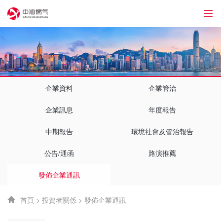
76
企業資料
企業管治
企業訊息
年度報告
中期報告
環境社會及管治報告
公告/通函
路演推薦
發佈企業通訊
首頁
>
投資者關係
>
發佈企業通訊