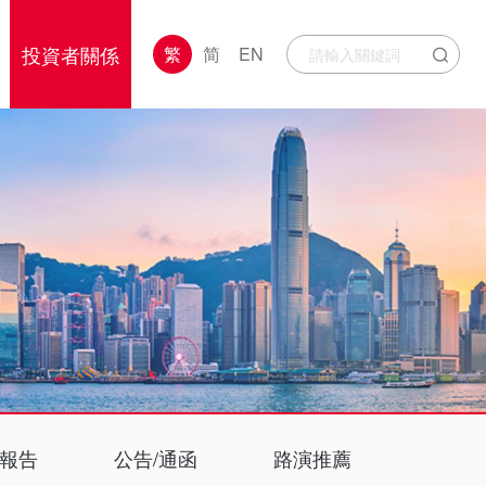
投資者關係
繁
简
EN
報告
公告/通函
路演推薦