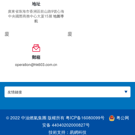
地址
廣東省珠海市香洲區前山路9號心海
中央國際商務中心大厦15層
地圖導
航
廈
廈
郵箱
operation@hk603.com.cn
友情鏈接
© 2022 中油燃氣集團 版權所有
粤ICP备16080099号
粤公网
安备 44040202000827号
技術支持：
易網科技