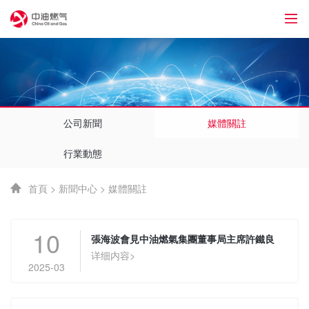
76
公司新聞
媒體關註
行業動態
首頁
>
新聞中心
>
媒體關註
10
張海波會見中油燃氣集團董事局主席許鐵良
详细内容>
2025-03