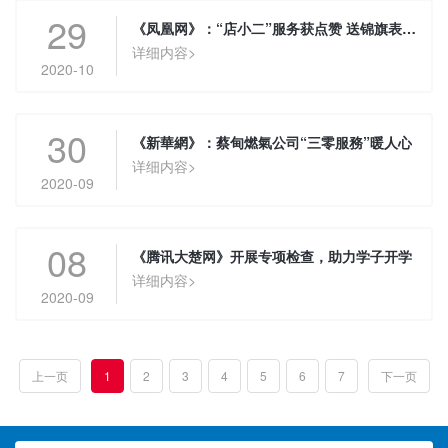
29
《凤凰网》：“店小二”服务获点赞 送锦旗表心意
详细内容>
2020-10
30
《新華網》：蔡甸燃氣公司“三零服務”暖人心
详细内容>
2020-09
08
《腾讯大楚网》开展专项检查，助力学子开学
详细内容>
2020-09
上一页
1
2
3
4
5
6
7
下一页