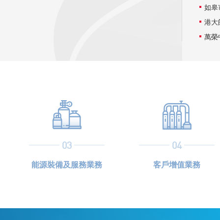
如皋
萬榮
黨團聯手 共獻愛心—萍鄉燃氣黨團
福利院送溫暖
03
04
能源裝備及服務業務
客戶增值業務