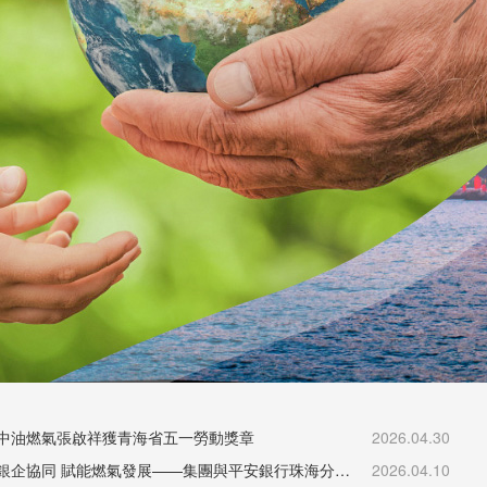
中油燃氣張啟祥獲青海省五一勞動獎章
2026.04.30
深化銀企協同 賦能燃氣發展——集團與平安銀行珠海分行開展業務交流座談
2026.04.10