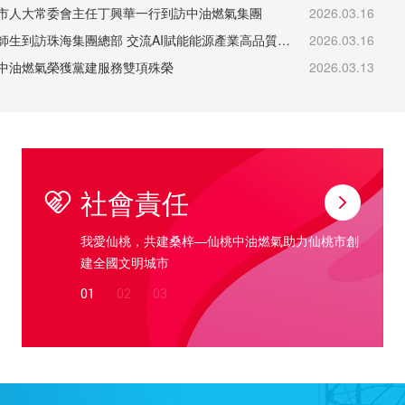
市人大常委會主任丁興華一行到訪中油燃氣集團
2026.03.16
港大師生到訪珠海集團總部 交流AI賦能能源產業高品質發展
2026.03.16
中油燃氣榮獲黨建服務雙項殊榮
2026.03.13
社會責任
支部攜手走進
我愛仙桃，共建桑梓—仙桃中油燃氣助力仙桃市創
愛心助
建全國文明城市
01
02
03